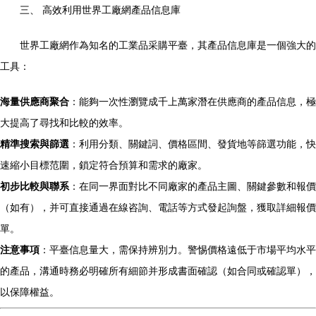
三、 高效利用世界工廠網產品信息庫
世界工廠網作為知名的工業品采購平臺，其產品信息庫是一個強大的
工具：
海量供應商聚合
：能夠一次性瀏覽成千上萬家潛在供應商的產品信息，極
大提高了尋找和比較的效率。
精準搜索與篩選
：利用分類、關鍵詞、價格區間、發貨地等篩選功能，快
速縮小目標范圍，鎖定符合預算和需求的廠家。
初步比較與聯系
：在同一界面對比不同廠家的產品主圖、關鍵參數和報價
（如有），并可直接通過在線咨詢、電話等方式發起詢盤，獲取詳細報價
單。
注意事項
：平臺信息量大，需保持辨別力。警惕價格遠低于市場平均水平
的產品，溝通時務必明確所有細節并形成書面確認（如合同或確認單），
以保障權益。