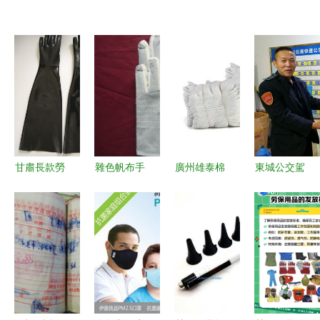
甘肅長款勞
雜色帆布手
廣州雄泰棉
東城公交駕
保手套 守
套 勞保用
紗手套 耐
駛員喜提四
護勞動者安
品中的多面
磨防護，品
季度勞保用
全的可靠選
手
質首選
品，安全行
擇
車有保障