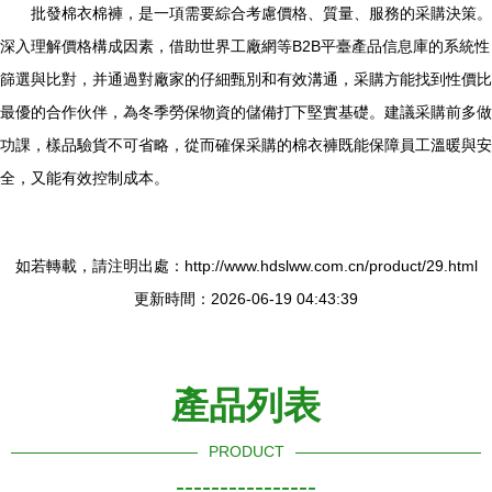
批發棉衣棉褲，是一項需要綜合考慮價格、質量、服務的采購決策。
深入理解價格構成因素，借助世界工廠網等B2B平臺產品信息庫的系統性
篩選與比對，并通過對廠家的仔細甄別和有效溝通，采購方能找到性價比
最優的合作伙伴，為冬季勞保物資的儲備打下堅實基礎。建議采購前多做
功課，樣品驗貨不可省略，從而確保采購的棉衣褲既能保障員工溫暖與安
全，又能有效控制成本。
如若轉載，請注明出處：http://www.hdslww.com.cn/product/29.html
更新時間：2026-06-19 04:43:39
產品列表
PRODUCT
----------------