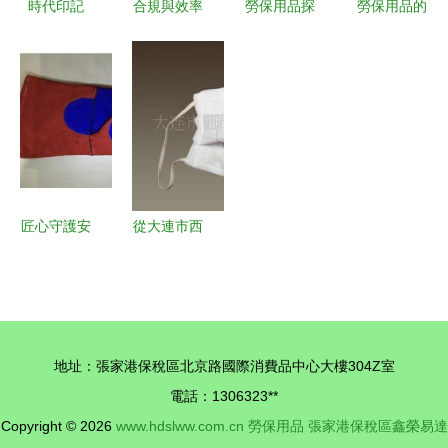
時代印記
合規與效率
勞保用品探
勞保用品的
1987年信
并重: 解析
秘 鏡電耳
正確使用與
陽縣明港鎮
高品質
鏡在安全生
維護
勞保用品廠
PM2.5冬季
產中的多重
的票據簿
勞保口罩
價值
匠心守護安
從大連市西
全 金鑫勞
崗區名文勞
保用品與平
保用品商店
頂山勞保手
看勞保用品
套的卓越之
的價值與選
地址：張家港保稅區北京路國際消費品中心大樓304Z室
路
擇
電話：1306323**
Copyright © 2026
www.hdslww.com.cn
勞保用品
張家港保稅區鑫榮易達