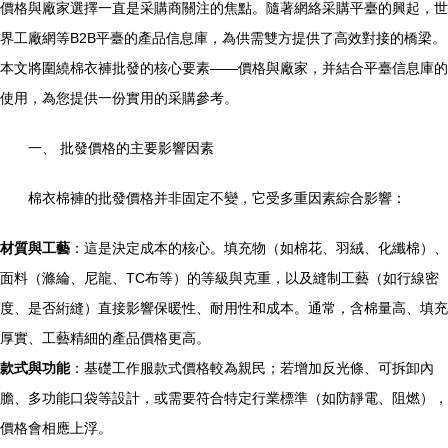
價格與廠家選擇一直是采購商關注的焦點。隨著網絡采購平臺的興起，世
界工廠網等B2B平臺的產品信息庫，為供需雙方提供了高效對接的橋梁。
本文將圍繞棉衣褲批發的核心要素——價格與廠家，并結合平臺信息庫的
使用，為您提供一份實用的采購參考。
一、 批發價格的主要影響因素
棉衣棉褲的批發價格并非固定不變，它受多重因素綜合影響：
材質與工藝
：這是決定成本的核心。填充物（如棉花、羽絨、化纖棉）、
面料（滌綸、尼龍、TC布等）的等級與克重，以及縫制工藝（如行線密
度、是否絎縫）直接影響保暖性、耐用性和成本。通常，含棉量高、填充
厚實、工藝精細的產品價格更高。
款式與功能
：基礎工作服款式價格較為親民；若增加反光條、可拆卸內
膽、多功能口袋等設計，或需要符合特定行業標準（如防靜電、阻燃），
價格會相應上浮。