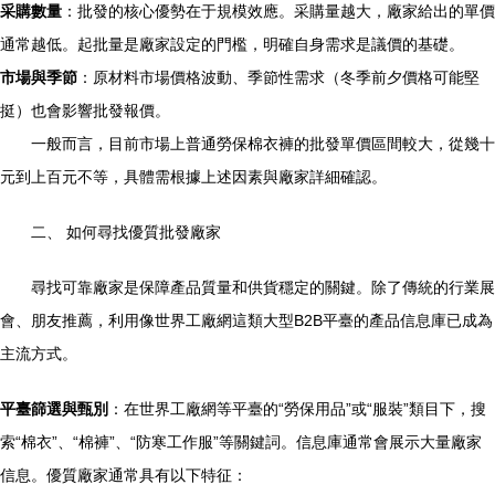
采購數量
：批發的核心優勢在于規模效應。采購量越大，廠家給出的單價
通常越低。起批量是廠家設定的門檻，明確自身需求是議價的基礎。
市場與季節
：原材料市場價格波動、季節性需求（冬季前夕價格可能堅
挺）也會影響批發報價。
一般而言，目前市場上普通勞保棉衣褲的批發單價區間較大，從幾十
元到上百元不等，具體需根據上述因素與廠家詳細確認。
二、 如何尋找優質批發廠家
尋找可靠廠家是保障產品質量和供貨穩定的關鍵。除了傳統的行業展
會、朋友推薦，利用像世界工廠網這類大型B2B平臺的產品信息庫已成為
主流方式。
平臺篩選與甄別
：在世界工廠網等平臺的“勞保用品”或“服裝”類目下，搜
索“棉衣”、“棉褲”、“防寒工作服”等關鍵詞。信息庫通常會展示大量廠家
信息。優質廠家通常具有以下特征：