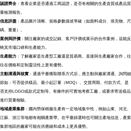
認證齊全
：查看企業是否通過工商認證，是否有相關的生產資質或產品質
量檢測報告。
信息詳盡
：產品圖片清晰、規格參數描述準確（如面料成分、填充物、尺
碼、重量）。
案例與評價
：關注廠家的成交記錄、客戶評價或展示的合作案例，這能反
映其市場口碑和生產能力。
生產能力
：了解廠家是生產型工廠還是貿易商。直接與生產廠家合作，往
往在價格和定制靈活性上更有優勢。
主動溝通與核實
：通過平臺獲取聯系方式后，應主動與廠家溝通。詢問細
節如：可否提供樣品、最小起訂量（MOQ）、交貨周期、付款方式、是
否支持LOGO或款式定制等。有條件的可實地考察工廠，或要求寄送樣品
進行質量檢驗。
地域產業集群
：國內勞保棉服生產有一定地域集中性，例如山東、河北、
江蘇、浙江等地都有相關產業帶。在平臺篩選時也可關注產地信息，產業
集群地區的廠家可能在供應鏈和成本上更具優勢。