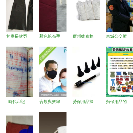
甘肅長款勞
雜色帆布手
廣州雄泰棉
東城公交駕
保手套 守
套 勞保用
紗手套 耐
駛員喜提四
護勞動者安
品中的多面
磨防護，品
季度勞保用
全的可靠選
手
質首選
品，安全行
擇
車有保障
時代印記
合規與效率
勞保用品探
勞保用品的
1987年信
并重: 解析
秘 鏡電耳
正確使用與
陽縣明港鎮
高品質
鏡在安全生
維護
勞保用品廠
PM2.5冬季
產中的多重