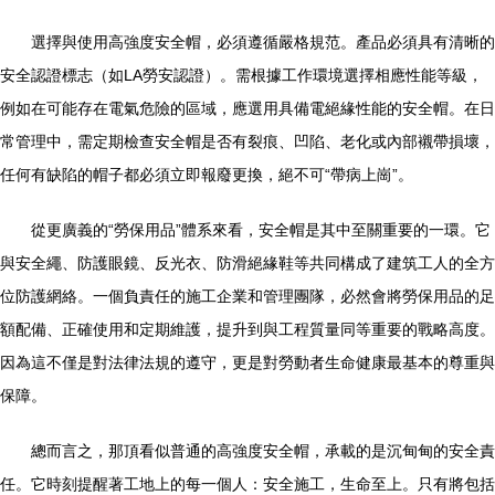
選擇與使用高強度安全帽，必須遵循嚴格規范。產品必須具有清晰的
安全認證標志（如LA勞安認證）。需根據工作環境選擇相應性能等級，
例如在可能存在電氣危險的區域，應選用具備電絕緣性能的安全帽。在日
常管理中，需定期檢查安全帽是否有裂痕、凹陷、老化或內部襯帶損壞，
任何有缺陷的帽子都必須立即報廢更換，絕不可“帶病上崗”。
從更廣義的“勞保用品”體系來看，安全帽是其中至關重要的一環。它
與安全繩、防護眼鏡、反光衣、防滑絕緣鞋等共同構成了建筑工人的全方
位防護網絡。一個負責任的施工企業和管理團隊，必然會將勞保用品的足
額配備、正確使用和定期維護，提升到與工程質量同等重要的戰略高度。
因為這不僅是對法律法規的遵守，更是對勞動者生命健康最基本的尊重與
保障。
總而言之，那頂看似普通的高強度安全帽，承載的是沉甸甸的安全責
任。它時刻提醒著工地上的每一個人：安全施工，生命至上。只有將包括