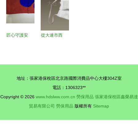
的票據簿
勞保口罩
價值
匠心守護安
從大連市西
全 金鑫勞
崗區名文勞
保用品與平
保用品商店
頂山勞保手
看勞保用品
套的卓越之
的價值與選
地址：張家港保稅區北京路國際消費品中心大樓304Z室
路
擇
電話：1306323**
Copyright © 2026
www.hdslww.com.cn
勞保用品
張家港保稅區鑫榮易達
貿易有限公司
勞保用品
版權所有
Sitemap