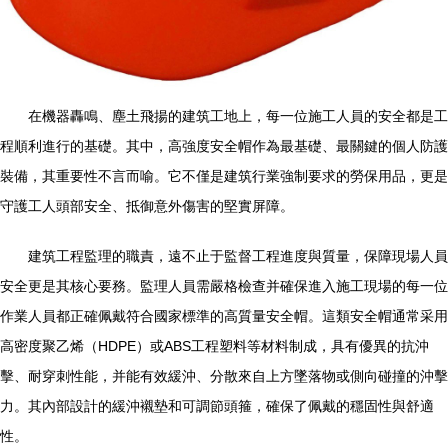
在機器轟鳴、塵土飛揚的建筑工地上，每一位施工人員的安全都是工
程順利進行的基礎。其中，高強度安全帽作為最基礎、最關鍵的個人防護
裝備，其重要性不言而喻。它不僅是建筑行業強制要求的勞保用品，更是
守護工人頭部安全、抵御意外傷害的堅實屏障。
建筑工程監理的職責，遠不止于監督工程進度與質量，保障現場人員
安全更是其核心要務。監理人員需嚴格檢查并確保進入施工現場的每一位
作業人員都正確佩戴符合國家標準的高質量安全帽。這類安全帽通常采用
高密度聚乙烯（HDPE）或ABS工程塑料等材料制成，具有優異的抗沖
擊、耐穿刺性能，并能有效緩沖、分散來自上方墜落物或側向碰撞的沖擊
力。其內部設計的緩沖襯墊和可調節頭箍，確保了佩戴的穩固性與舒適
性。