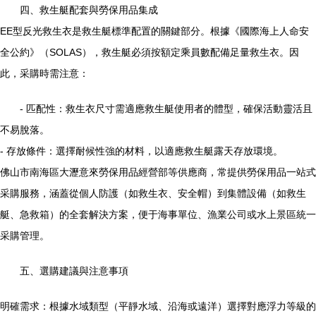
四、救生艇配套與勞保用品集成
EE型反光救生衣是救生艇標準配置的關鍵部分。根據《國際海上人命安
全公約》（SOLAS），救生艇必須按額定乘員數配備足量救生衣。因
此，采購時需注意：
- 匹配性：救生衣尺寸需適應救生艇使用者的體型，確保活動靈活且
不易脫落。
- 存放條件：選擇耐候性強的材料，以適應救生艇露天存放環境。
佛山市南海區大瀝意來勞保用品經營部等供應商，常提供勞保用品一站式
采購服務，涵蓋從個人防護（如救生衣、安全帽）到集體設備（如救生
艇、急救箱）的全套解決方案，便于海事單位、漁業公司或水上景區統一
采購管理。
五、選購建議與注意事項
明確需求：根據水域類型（平靜水域、沿海或遠洋）選擇對應浮力等級的