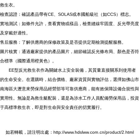
救生衣。
檢查認證：確認產品帶有CE、SOLAS或本國船級社（如CCS）標志。
實地測試：如條件允許，查看實物或樣品，檢查縫線牢固度、反光帶亮度
及穿戴舒適性。
售后服務：了解供應商的保修政策及是否提供定期檢測提醒服務。
圖片核實：通過廠家提供的產品圖片，細節確認反光條布局、顏色是否符
合標準（國際通用橙黃色）。
EE型反光救生衣作為關鍵水上安全裝備，其質量直接關系到使用者
的生命安全。在選購時，結合價格、廠家資質與實物評估，選擇如佛山市
南海區大瀝意來勞保用品經營部等可靠供應商，能有效保障設備合規性與
實用性。無論是為救生艇配裝，還是為涉水工作人員配備勞保用品，投資
于高標準救生衣，即是對生命與安全責任的切實履行。
如若轉載，請注明出處：http://www.hdslww.com.cn/product/2.html