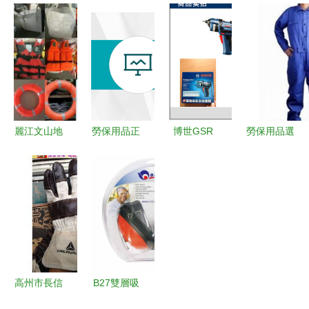
公筆K-35
經貿 一站
到新型的太
粒物防護口
一款高性價
式勞保用品
原盛泰物資
罩(耳帶式)
比的經典辦
專家，詳解
五金工具及
全方位解析
公利器
各類防毒面
勞保用品
廠家、價格
具與呼吸防
及珠海市惠
護設備
亞勞保用品
采購指南
麗江文山地
勞保用品正
博世GSR
勞保用品選
區勞保用品
確佩戴培
BitDrive左
購指南 聚
供應商推薦
訓.pptx
輪起子機
焦AP連體
及采購指南
專業高效，
防火工作服
隨取隨用
及焊接防護
裝備
高州市長信
B27雙層吸
勞保用品
塑卡包裝