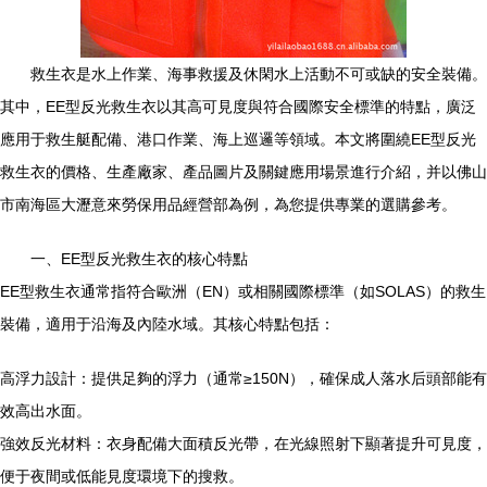
救生衣是水上作業、海事救援及休閑水上活動不可或缺的安全裝備。
其中，EE型反光救生衣以其高可見度與符合國際安全標準的特點，廣泛
應用于救生艇配備、港口作業、海上巡邏等領域。本文將圍繞EE型反光
救生衣的價格、生產廠家、產品圖片及關鍵應用場景進行介紹，并以佛山
市南海區大瀝意來勞保用品經營部為例，為您提供專業的選購參考。
一、EE型反光救生衣的核心特點
EE型救生衣通常指符合歐洲（EN）或相關國際標準（如SOLAS）的救生
裝備，適用于沿海及內陸水域。其核心特點包括：
高浮力設計：提供足夠的浮力（通常≥150N），確保成人落水后頭部能有
效高出水面。
強效反光材料：衣身配備大面積反光帶，在光線照射下顯著提升可見度，
便于夜間或低能見度環境下的搜救。