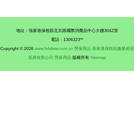
守護安全，
——東山金
信賴之選
貝貝防護用
品的專業解
地址：張家港保稅區北京路國際消費品中心大樓304Z室
決方案
電話：1306323**
Copyright © 2026
www.hdslww.com.cn
勞保用品
張家港保稅區鑫榮易達
貿易有限公司
勞保用品
版權所有
Sitemap