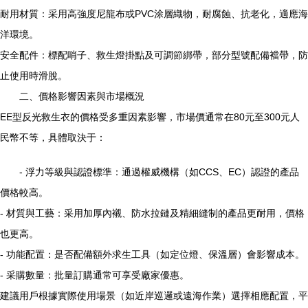
耐用材質：采用高強度尼龍布或PVC涂層織物，耐腐蝕、抗老化，適應海
洋環境。
安全配件：標配哨子、救生燈掛點及可調節綁帶，部分型號配備襠帶，防
止使用時滑脫。
二、價格影響因素與市場概況
EE型反光救生衣的價格受多重因素影響，市場價通常在80元至300元人
民幣不等，具體取決于：
- 浮力等級與認證標準：通過權威機構（如CCS、EC）認證的產品
價格較高。
- 材質與工藝：采用加厚內襯、防水拉鏈及精細縫制的產品更耐用，價格
也更高。
- 功能配置：是否配備額外求生工具（如定位燈、保溫層）會影響成本。
- 采購數量：批量訂購通常可享受廠家優惠。
建議用戶根據實際使用場景（如近岸巡邏或遠海作業）選擇相應配置，平